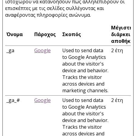
ιστοχώρου να κατανοήσουν πώς αλληλεπιδρούν οι
επισκέπτες με τις σελίδες συλλέγοντας και
αναφέροντας πληροφορίες ανώνυμα.
Μέγιστη
Όνομα
Πάροχος
Σκοπός
διάρκεια
αποθήκε
_ga
Google
Used to send data
2 έτη
to Google Analytics
about the visitor's
device and behavior.
Tracks the visitor
across devices and
marketing channels.
_ga_#
Google
Used to send data
2 έτη
to Google Analytics
about the visitor's
device and behavior.
Tracks the visitor
across devices and