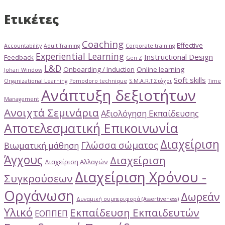
Ετικέτες
Coaching
Effective
Accountability
Adult Training
Corporate training
Experiential Learning
Instructional Design
Feedback
Gen Z
L&D
Onboarding / Induction
Online learning
Johari Window
Soft skills
Organizational Learning
Pomodoro technique
S.M.A.R.T Στόχοι
Time
Ανάπτυξη δεξιοτήτων
Management
Ανοιχτά Σεμινάρια
Αξιολόγηση Εκπαίδευσης
Αποτελεσματική Επικοινωνία
Διαχείριση
Γλώσσα σώματος
Βιωματική μάθηση
Άγχους
Διαχείριση
Διαχείριση Αλλαγών
Διαχείριση Χρόνου -
Συγκρούσεων
Οργάνωση
Δωρεάν
Δυναμική συμπεριφορά (Assertiveness)
Υλικό
Εκπαίδευση Εκπαιδευτών
ΕΟΠΠΕΠ