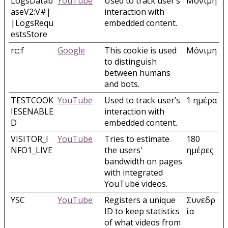
LogsDatab
YouTube
Used to track user’s
Μόνιμη
aseV2:V#|
interaction with
|LogsRequ
embedded content.
estsStore
rc::f
Google
This cookie is used
Μόνιμη
to distinguish
between humans
and bots.
TESTCOOK
YouTube
Used to track user’s
1 ημέρα
IESENABLE
interaction with
D
embedded content.
VISITOR_I
YouTube
Tries to estimate
180
NFO1_LIVE
the users'
ημέρες
bandwidth on pages
with integrated
YouTube videos.
YSC
YouTube
Registers a unique
Συνεδρ
ID to keep statistics
ία
of what videos from