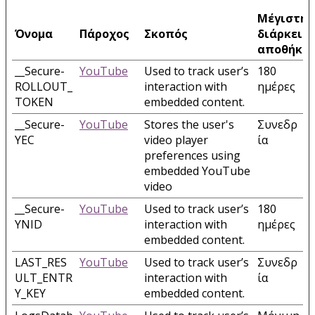
Μέγιστη
Όνομα
Πάροχος
Σκοπός
διάρκεια
αποθήκε
__Secure-
YouTube
Used to track user’s
180
ROLLOUT_
interaction with
ημέρες
TOKEN
embedded content.
__Secure-
YouTube
Stores the user's
Συνεδρ
YEC
video player
ία
preferences using
embedded YouTube
video
__Secure-
YouTube
Used to track user’s
180
YNID
interaction with
ημέρες
embedded content.
LAST_RES
YouTube
Used to track user’s
Συνεδρ
ULT_ENTR
interaction with
ία
Y_KEY
embedded content.