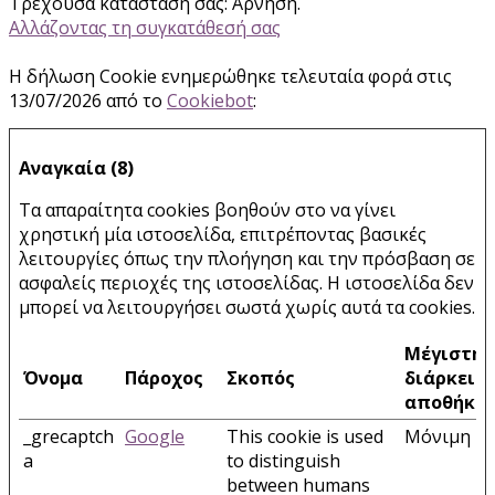
Τρέχουσα κατάσταση σας: Άρνηση.
Αλλάζοντας τη συγκατάθεσή σας
Η δήλωση Cookie ενημερώθηκε τελευταία φορά στις
13/07/2026 από το
Cookiebot
:
Αναγκαία (8)
Τα απαραίτητα cookies βοηθούν στο να γίνει
χρηστική μία ιστοσελίδα, επιτρέποντας βασικές
λειτουργίες όπως την πλοήγηση και την πρόσβαση σε
ασφαλείς περιοχές της ιστοσελίδας. Η ιστοσελίδα δεν
μπορεί να λειτουργήσει σωστά χωρίς αυτά τα cookies.
Μέγιστη
Όνομα
Πάροχος
Σκοπός
διάρκεια
αποθήκε
_grecaptch
Google
This cookie is used
Μόνιμη
a
to distinguish
between humans