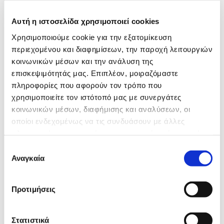
ELEARNING
ΑΝΟΙΧΤΆ ΠΡΟΓΡΆΜΜΑΤΑ
Αυτή η ιστοσελίδα χρησιμοποιεί cookies
Χρησιμοποιούμε cookie για την εξατομίκευση
περιεχομένου και διαφημίσεων, την παροχή λειτουργιών
κοινωνικών μέσων και την ανάλυση της
επισκεψιμότητάς μας. Επιπλέον, μοιραζόμαστε
πληροφορίες που αφορούν τον τρόπο που
Games Lab
χρησιμοποιείτε τον ιστότοπό μας με συνεργάτες
κοινωνικών μέσων, διαφήμισης και αναλύσεων, οι
οποίοι ενδεχομένως να τις συνδυάσουν με άλλες
Ένας κόσμος που νοιάζεται να μαθαίνει, και
πληροφορίες που τους έχετε παραχωρήσει ή τις οποίες
έχουν συλλέξει σε σχέση με την από μέρους σας χρήση
μαθαίνει να νοιάζεται.
Επιλογή
των υπηρεσιών τους.
Αναγκαία
Αυτό είναι το όραμα της Game Tree.
συγκατάθεσης
Θέλετε να συνδιαμορφώσουμε ένα καλύτερο
αύριο;
Προτιμήσεις
Διαβάστε την ιστορία μας
Στατιστικά