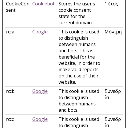
CookieCon
Cookiebot
Stores the user's
1 έτος
sent
cookie consent
state for the
current domain
rc::a
Google
This cookie is used
Μόνιμη
to distinguish
between humans
and bots. This is
beneficial for the
website, in order to
make valid reports
on the use of their
website.
rc::b
Google
This cookie is used
Συνεδρ
to distinguish
ία
between humans
and bots.
rc::c
Google
This cookie is used
Συνεδρ
to distinguish
ία