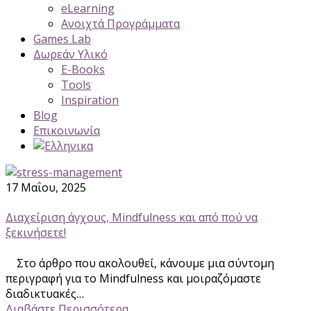
eLearning
Ανοιχτά Προγράμματα
Games Lab
Δωρεάν Υλικό
E-Books
Tools
Inspiration
Blog
Επικοινωνία
17 Μαΐου, 2025
Διαχείριση άγχους, Mindfulness και από πού να
ξεκινήσετε!
Στο άρθρο που ακολουθεί, κάνουμε μια σύντομη
περιγραφή για το Mindfulness και μοιραζόμαστε
διαδικτυακές…
Διαβάστε Περισσότερα