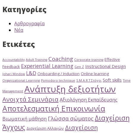
Κατηγορίες
Αρθρογραφία
Νέα
Ετικέτες
Coaching
Effective
Accountability
Adult Training
Corporate training
Experiential Learning
Instructional Design
Feedback
Gen Z
L&D
Onboarding / Induction
Online learning
Johari Window
Soft skills
Organizational Learning
Pomodoro technique
S.M.A.R.T Στόχοι
Time
Ανάπτυξη δεξιοτήτων
Management
Ανοιχτά Σεμινάρια
Αξιολόγηση Εκπαίδευσης
Αποτελεσματική Επικοινωνία
Διαχείριση
Γλώσσα σώματος
Βιωματική μάθηση
Άγχους
Διαχείριση
Διαχείριση Αλλαγών