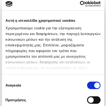
ΕΚΠΑΊΔΕΥΣΗ SOFT SKILLS
TRAIN THE TRAINER
ONBOARDING
Αυτή η ιστοσελίδα χρησιμοποιεί cookies
INTERVIEWING SKILLS
Χρησιμοποιούμε cookie για την εξατομίκευση
ELEARNING
ΑΝΟΙΧΤΆ ΠΡΟΓΡΆΜΜΑΤΑ
περιεχομένου και διαφημίσεων, την παροχή λειτουργιών
κοινωνικών μέσων και την ανάλυση της
επισκεψιμότητάς μας. Επιπλέον, μοιραζόμαστε
πληροφορίες που αφορούν τον τρόπο που
χρησιμοποιείτε τον ιστότοπό μας με συνεργάτες
κοινωνικών μέσων, διαφήμισης και αναλύσεων, οι
οποίοι ενδεχομένως να τις συνδυάσουν με άλλες
Games Lab
πληροφορίες που τους έχετε παραχωρήσει ή τις οποίες
έχουν συλλέξει σε σχέση με την από μέρους σας χρήση
Επιλογή
των υπηρεσιών τους.
Αναγκαία
συγκατάθεσης
Ένας κόσμος που νοιάζεται να μαθαίνει, και
μαθαίνει να νοιάζεται.
Προτιμήσεις
Αυτό είναι το όραμα της Game Tree.