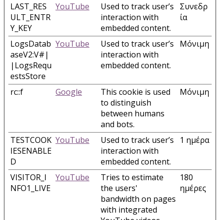
LAST_RES
YouTube
Used to track user’s
Συνεδρ
ULT_ENTR
interaction with
ία
Y_KEY
embedded content.
LogsDatab
YouTube
Used to track user’s
Μόνιμη
aseV2:V#|
interaction with
|LogsRequ
embedded content.
estsStore
rc::f
Google
This cookie is used
Μόνιμη
to distinguish
between humans
and bots.
TESTCOOK
YouTube
Used to track user’s
1 ημέρα
IESENABLE
interaction with
D
embedded content.
VISITOR_I
YouTube
Tries to estimate
180
NFO1_LIVE
the users'
ημέρες
bandwidth on pages
with integrated