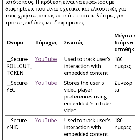
ιστότοπους. Η πρόθεση είναι να εμφανίσουμε
διαφημίσεις που είναι σχετικές και ελκυστικές για
τους χρήστες και ως εκ τούτου πιο πολύτιμες για
τρίτους εκδότες και διαφημιστές.
Μέγιστη
Όνομα
Πάροχος
Σκοπός
διάρκεια
αποθήκε
__Secure-
YouTube
Used to track user’s
180
ROLLOUT_
interaction with
ημέρες
TOKEN
embedded content.
__Secure-
YouTube
Stores the user's
Συνεδρ
YEC
video player
ία
preferences using
embedded YouTube
video
__Secure-
YouTube
Used to track user’s
180
YNID
interaction with
ημέρες
embedded content.