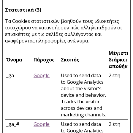
Στατιστικά (3)
Τα Cookies στατιστικών βοηθούν τους ιδιοκτήτες
ιστοχώρου να κατανοήσουν πώς αλληλεπιδρούν οι
επισκέπτες με τις σελίδες συλλέγοντας και
αναφέροντας πληροφορίες ανώνυμα.
Μέγιστη
Όνομα
Πάροχος
Σκοπός
διάρκεια
αποθήκε
_ga
Google
Used to send data
2 έτη
to Google Analytics
about the visitor's
device and behavior.
Tracks the visitor
across devices and
marketing channels.
_ga_#
Google
Used to send data
2 έτη
to Google Analytics