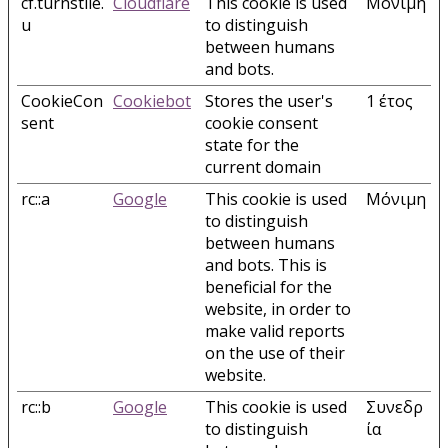
cf.turnstile.
Cloudflare
This cookie is used
Μόνιμη
u
to distinguish
between humans
and bots.
CookieCon
Cookiebot
Stores the user's
1 έτος
sent
cookie consent
state for the
current domain
rc::a
Google
This cookie is used
Μόνιμη
to distinguish
between humans
and bots. This is
beneficial for the
website, in order to
make valid reports
on the use of their
website.
rc::b
Google
This cookie is used
Συνεδρ
to distinguish
ία