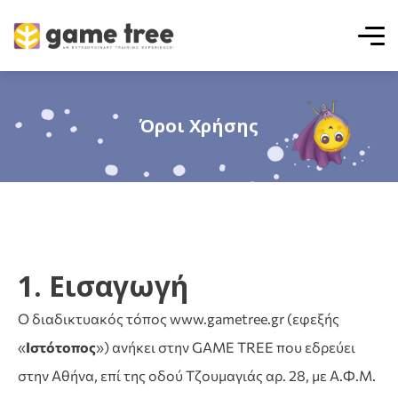
Όροι Χρήσης
1. Εισαγωγή
O διαδικτυακός τόπος www.gametree.gr (εφεξής
«
Ιστότοπος
») ανήκει στην GAME TREE που εδρεύει
στην Αθήνα, επί της οδού Τζουμαγιάς αρ. 28, με Α.Φ.Μ.