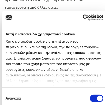
ταυτόχρονα ή από άλλες αιτίες
Οι χρήστες αναγνωρίζουν και αποδέχονται ότι η GAME
TREE δεν φέρει ευθύνη για οποιαδήποτε τυχόν ζημία
των Χρηστών προερχομένη από τη χρήση του
Αυτή η ιστοσελίδα χρησιμοποιεί cookies
Ιστότοπου ή την αδυναμία πρόσβασης των Χρηστών σ’
Χρησιμοποιούμε cookie για την εξατομίκευση
αυτό, την παύση του συνόλου ή τμημάτων αυτού, την
περιεχομένου και διαφημίσεων, την παροχή λειτουργιών
καθυστέρηση, μη παράδοση, διακοπή ή κακή ποιότητα
κοινωνικών μέσων και την ανάλυση της επισκεψιμότητάς
μας. Επιπλέον, μοιραζόμαστε πληροφορίες που αφορούν
λήψης των υπηρεσιών τους ή απώλειας του
τον τρόπο που χρησιμοποιείτε τον ιστότοπό μας με
περιεχομένου τους, την ύπαρξη κάθε είδους λαθών.
συνεργάτες κοινωνικών μέσων, διαφήμισης και
Αν και η GAME TREE καταβάλλει κάθε δυνατή
αναλύσεων, οι οποίοι ενδεχομένως να τις συνδυάσουν με
άλλες πληροφορίες που τους έχετε παραχωρήσει ή τις
προσπάθεια προστασίας του Ιστότοπου από
οποίες έχουν συλλέξει σε σχέση με την από μέρους σας
ψηφιακούς υιούς, δεν μπορεί να εγγυηθεί ότι δεν θα
χρήση των υπηρεσιών τους.
Επιλογή
προσβληθεί ποτέ από ιούς (virus free). Συνεπώς κάθε
Αναγκαία
συγκατάθεσης
Χρήστης πρέπει να φροντίζει για την δική του