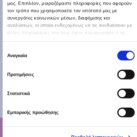
ξεχωριστή παρουσία των ομιλητών.
μας. Επιπλέον, μοιραζόμαστε πληροφορίες που αφορούν
Μας πρόσφεραν γνώση με απλό και
τον τρόπο που χρησιμοποιείτε τον ιστότοπό μας με
συνεργάτες κοινωνικών μέσων, διαφήμισης και
πολύ κατανοητό τρόπο. Ήταν και οι
αναλύσεων, οι οποίοι ενδεχομένως να τις συνδυάσουν με
3 εξαιρετικοί!
άλλες πληροφορίες που τους έχετε παραχωρήσει ή τις
οποίες έχουν συλλέξει σε σχέση με την από μέρους σας
Στέλεχος Eurobank
χρήση των υπηρεσιών τους.
Επιλογή
Interviewing Skills
Αναγκαία
συγκατάθεσης
Προτιμήσεις
Στατιστικά
Εμπορικής προώθησης