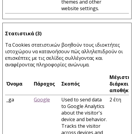
themes and other
website settings.
Στατιστικά (3)
Τα Cookies στατιστικών βοηθούν τους ιδιοκτήτες
ιστοχώρου να κατανοήσουν πώς αλληλεπιδρούν οι
επισκέπτες με τις σελίδες συλλέγοντας και
αναφέροντας πληροφορίες ανώνυμα.
Μέγιστη
Όνομα
Πάροχος
Σκοπός
διάρκεια
αποθήκε
_ga
Google
Used to send data
2 έτη
to Google Analytics
about the visitor's
device and behavior.
Tracks the visitor
across devices and