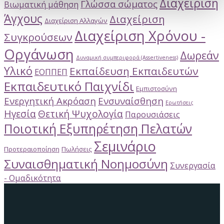
Διαχείριση
Γλώσσα σώματος
Βιωματική μάθηση
Άγχους
Διαχείριση
Διαχείριση Αλλαγών
Διαχείριση Χρόνου -
Συγκρούσεων
Οργάνωση
Δωρεάν
Δυναμική συμπεριφορά (Assertiveness)
Υλικό
Εκπαίδευση Εκπαιδευτών
ΕΟΠΠΕΠ
Εκπαιδευτικό Παιχνίδι
Εμπιστοσύνη
Ενεργητική Ακρόαση
Ενσυναίσθηση
Ερωτήσεις
Ηγεσία
Θετική Ψυχολογία
Παρουσιάσεις
Ποιοτική Εξυπηρέτηση Πελατών
Σεμινάριο
Προτεραιοποίηση
Πωλήσεις
Συναισθηματική Νοημοσύνη
Συνεργασία
- Ομαδικότητα