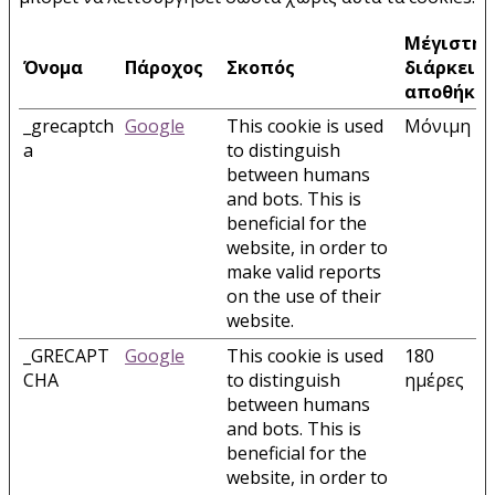
Μέγιστη
Όνομα
Πάροχος
Σκοπός
διάρκεια
αποθήκε
_grecaptch
Google
This cookie is used
Μόνιμη
a
to distinguish
between humans
and bots. This is
beneficial for the
website, in order to
make valid reports
on the use of their
website.
_GRECAPT
Google
This cookie is used
180
CHA
to distinguish
ημέρες
between humans
and bots. This is
beneficial for the
website, in order to