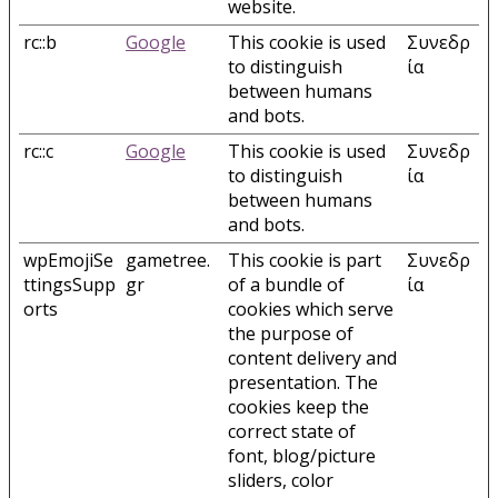
website.
rc::b
Google
This cookie is used
Συνεδρ
to distinguish
ία
between humans
and bots.
rc::c
Google
This cookie is used
Συνεδρ
to distinguish
ία
between humans
and bots.
wpEmojiSe
gametree.
This cookie is part
Συνεδρ
ttingsSupp
gr
of a bundle of
ία
orts
cookies which serve
the purpose of
content delivery and
presentation. The
cookies keep the
correct state of
font, blog/picture
sliders, color