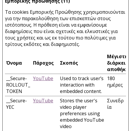
Εμπορικής προώθησης (11)
Τα cookies Εμπορικής Προώθησης χρησιμοποιούνται
για την παρακολούθηση των επισκεπτών στους
ιστότοπους. Η πρόθεση είναι να εμφανίσουμε
διαφημίσεις που είναι σχετικές και ελκυστικές για
τους χρήστες και ως εκ τούτου πιο πολύτιμες για
τρίτους εκδότες και διαφημιστές.
Μέγιστη
Όνομα
Πάροχος
Σκοπός
διάρκεια
αποθήκε
__Secure-
YouTube
Used to track user’s
180
ROLLOUT_
interaction with
ημέρες
TOKEN
embedded content.
__Secure-
YouTube
Stores the user's
Συνεδρ
YEC
video player
ία
preferences using
embedded YouTube
video