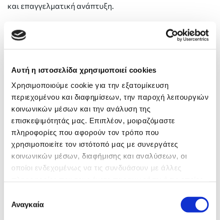
και επαγγελματική ανάπτυξη.
Διαβάστε επίσης:
Τhe johari window_mindtools
Τhe johari window_r
e
searchgate
Αυτή η ιστοσελίδα χρησιμοποιεί cookies
Χρησιμοποιούμε cookie για την εξατομίκευση
Τhe johari window_thedecisionlab
περιεχομένου και διαφημίσεων, την παροχή λειτουργιών
κοινωνικών μέσων και την ανάλυση της
επισκεψιμότητάς μας. Επιπλέον, μοιραζόμαστε
πληροφορίες που αφορούν τον τρόπο που
Key Takeaways
χρησιμοποιείτε τον ιστότοπό μας με συνεργάτες
κοινωνικών μέσων, διαφήμισης και αναλύσεων, οι
οποίοι ενδεχομένως να τις συνδυάσουν με άλλες
πληροφορίες που τους έχετε παραχωρήσει ή τις οποίες
έχουν συλλέξει σε σχέση με την από μέρους σας χρήση
Επιλογή
των υπηρεσιών τους.
Αναγκαία
συγκατάθεσης
Το Johari Window είναι ένα εργαλείο που