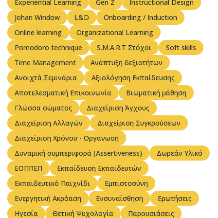
Experiential Learning
Gen Z
Instructional Design
Johari Window
L&D
Onboarding / Induction
Online learning
Organizational Learning
Pomodoro technique
S.M.A.R.T Στόχοι
Soft skills
Time Management
Ανάπτυξη δεξιοτήτων
Ανοιχτά Σεμινάρια
Αξιολόγηση Εκπαίδευσης
Αποτελεσματική Επικοινωνία
Βιωματική μάθηση
Γλώσσα σώματος
Διαχείριση Άγχους
Διαχείριση Αλλαγών
Διαχείριση Συγκρούσεων
Διαχείριση Χρόνου - Οργάνωση
Δυναμική συμπεριφορά (Assertiveness)
Δωρεάν Υλικό
ΕΟΠΠΕΠ
Εκπαίδευση Εκπαιδευτών
Εκπαιδευτικό Παιχνίδι
Εμπιστοσύνη
Ενεργητική Ακρόαση
Ενσυναίσθηση
Ερωτήσεις
Ηγεσία
Θετική Ψυχολογία
Παρουσιάσεις