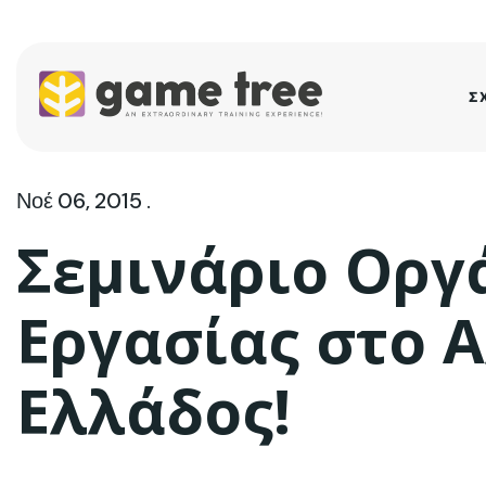
Σ
Νοέ 06, 2015 .
Σεμινάριο Ορ
Εργασίας στο Α
Ελλάδος!