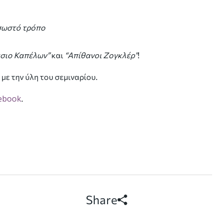
 σωστό τρόπο
σιο Καπέλων”
και
“Απίθανοι Ζογκλέρ”
!
ο
με την ύλη του σεμιναρίου.
ebook
.
Share