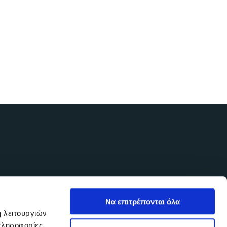
ail σας και λάβετε ένα χρήσιμο welcome
Να επιτρέπονται όλα
ή λειτουργιών
πληροφορίες