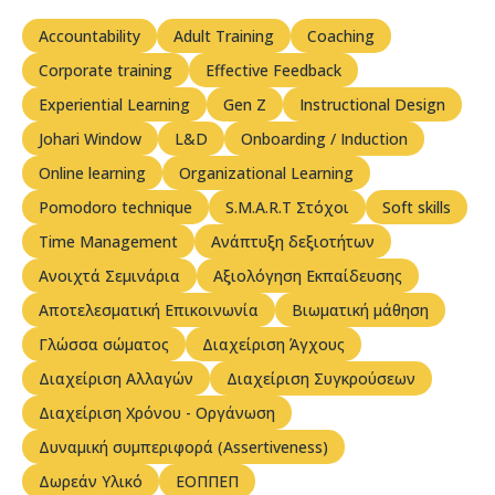
Accountability
Adult Training
Coaching
Corporate training
Effective Feedback
Experiential Learning
Gen Z
Instructional Design
Johari Window
L&D
Onboarding / Induction
Online learning
Organizational Learning
Pomodoro technique
S.M.A.R.T Στόχοι
Soft skills
Time Management
Ανάπτυξη δεξιοτήτων
Ανοιχτά Σεμινάρια
Αξιολόγηση Εκπαίδευσης
Αποτελεσματική Επικοινωνία
Βιωματική μάθηση
Γλώσσα σώματος
Διαχείριση Άγχους
Διαχείριση Αλλαγών
Διαχείριση Συγκρούσεων
Διαχείριση Χρόνου - Οργάνωση
Δυναμική συμπεριφορά (Assertiveness)
Δωρεάν Υλικό
ΕΟΠΠΕΠ