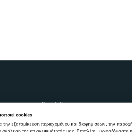
Newsletter
μοποιεί cookies
Εγγραφείτε δίνοντας τη διεύθυνση em
gift*
α την εξατομίκευση περιεχομένου και διαφημίσεων, την παροχ
ν ανάλυση της επισκεψιμότητάς μας. Επιπλέον, μοιραζόμαστε 