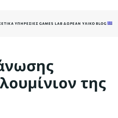
ΧΕΤΙΚΆ
ΥΠΗΡΕΣΊΕΣ
GAMES LAB
ΔΩΡΕΆΝ ΥΛΙΚΌ
BLOG
γάνωσης
λουμίνιον της