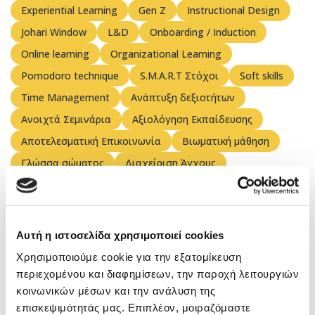
Experiential Learning
Gen Z
Instructional Design
Johari Window
L&D
Onboarding / Induction
Online learning
Organizational Learning
Pomodoro technique
S.M.A.R.T Στόχοι
Soft skills
Time Management
Ανάπτυξη δεξιοτήτων
Ανοιχτά Σεμινάρια
Αξιολόγηση Εκπαίδευσης
Αποτελεσματική Επικοινωνία
Βιωματική μάθηση
Γλώσσα σώματος
Διαχείριση Άγχους
Διαχείριση Αλλαγών
Διαχείριση Συγκρούσεων
Διαχείριση Χρόνου - Οργάνωση
Δυναμική συμπεριφορά (Assertiveness)
Δωρεάν Υλικό
Αυτή η ιστοσελίδα χρησιμοποιεί cookies
ΕΟΠΠΕΠ
Εκπαίδευση Εκπαιδευτών
Χρησιμοποιούμε cookie για την εξατομίκευση
Εκπαιδευτικό Παιχνίδι
Εμπιστοσύνη
περιεχομένου και διαφημίσεων, την παροχή λειτουργιών
κοινωνικών μέσων και την ανάλυση της
Ενεργητική Ακρόαση
Ενσυναίσθηση
Ερωτήσεις
επισκεψιμότητάς μας. Επιπλέον, μοιραζόμαστε