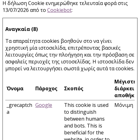
Η δήλωση Cookie ενημερώθηκε τελευταία φορά στις
13/07/2026 από το
Cookiebot
:
Αναγκαία (8)
Τα απαραίτητα cookies βοηθούν στο να γίνει
χρηστική μία ιστοσελίδα, επιτρέποντας βασικές
λειτουργίες όπως την πλοήγηση και την πρόσβαση σε
ασφαλείς περιοχές της ιστοσελίδας. Η ιστοσελίδα δεν
μπορεί να λειτουργήσει σωστά χωρίς αυτά τα cookies.
Μέγιστη
Όνομα
Πάροχος
Σκοπός
διάρκεια
αποθήκε
_grecaptch
Google
This cookie is used
Μόνιμη
a
to distinguish
between humans
and bots. This is
beneficial for the
website, in order to