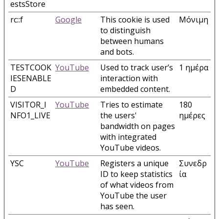
estsStore
rc::f
Google
This cookie is used
Μόνιμη
to distinguish
between humans
and bots.
TESTCOOK
YouTube
Used to track user’s
1 ημέρα
IESENABLE
interaction with
D
embedded content.
VISITOR_I
YouTube
Tries to estimate
180
NFO1_LIVE
the users'
ημέρες
bandwidth on pages
with integrated
YouTube videos.
YSC
YouTube
Registers a unique
Συνεδρ
ID to keep statistics
ία
of what videos from
YouTube the user
has seen.