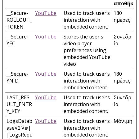
αποθήκε
__Secure-
YouTube
Used to track user’s
180
ROLLOUT_
interaction with
ημέρες
TOKEN
embedded content.
__Secure-
YouTube
Stores the user's
Συνεδρ
YEC
video player
ία
preferences using
embedded YouTube
video
__Secure-
YouTube
Used to track user’s
180
YNID
interaction with
ημέρες
embedded content.
LAST_RES
YouTube
Used to track user’s
Συνεδρ
ULT_ENTR
interaction with
ία
Y_KEY
embedded content.
LogsDatab
YouTube
Used to track user’s
Μόνιμη
aseV2:V#|
interaction with
|LogsRequ
embedded content.