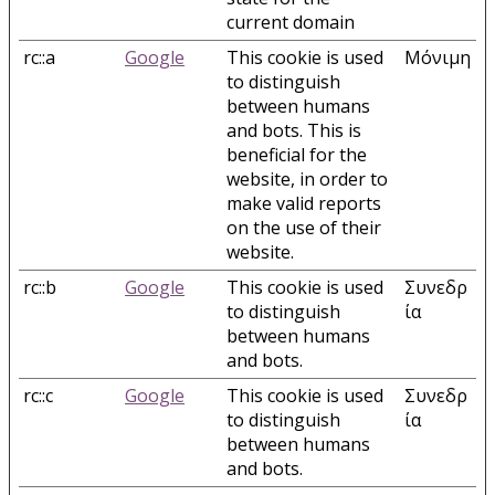
current domain
rc::a
Google
This cookie is used
Μόνιμη
to distinguish
between humans
and bots. This is
beneficial for the
website, in order to
make valid reports
on the use of their
website.
rc::b
Google
This cookie is used
Συνεδρ
to distinguish
ία
between humans
and bots.
rc::c
Google
This cookie is used
Συνεδρ
to distinguish
ία
between humans
and bots.