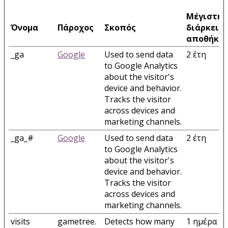
Μέγιστη
Όνομα
Πάροχος
Σκοπός
διάρκεια
αποθήκε
_ga
Google
Used to send data
2 έτη
to Google Analytics
about the visitor's
device and behavior.
Tracks the visitor
across devices and
marketing channels.
_ga_#
Google
Used to send data
2 έτη
to Google Analytics
about the visitor's
device and behavior.
Tracks the visitor
across devices and
marketing channels.
visits
gametree.
Detects how many
1 ημέρα