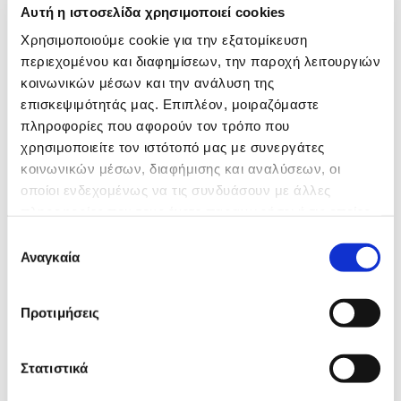
λάβετε ένα χρήσιμο welcome gift*
Αυτή η ιστοσελίδα χρησιμοποιεί cookies
Χρησιμοποιούμε cookie για την εξατομίκευση
περιεχομένου και διαφημίσεων, την παροχή λειτουργιών
κοινωνικών μέσων και την ανάλυση της
επισκεψιμότητάς μας. Επιπλέον, μοιραζόμαστε
πληροφορίες που αφορούν τον τρόπο που
χρησιμοποιείτε τον ιστότοπό μας με συνεργάτες
κοινωνικών μέσων, διαφήμισης και αναλύσεων, οι
οποίοι ενδεχομένως να τις συνδυάσουν με άλλες
πληροφορίες που τους έχετε παραχωρήσει ή τις οποίες
έχουν συλλέξει σε σχέση με την από μέρους σας χρήση
Υπηρεσίες
Επιλογή
των υπηρεσιών τους.
Αναγκαία
συγκατάθεσης
ΕΚΠΑΊΔΕΥΣΗ SOFT SKILLS
TRAIN THE TRAINER
Προτιμήσεις
ONBOARDING
INTERVIEWING SKILLS
ELEARNING
Στατιστικά
ΑΝΟΙΧΤΆ ΠΡΟΓΡΆΜΜΑΤΑ