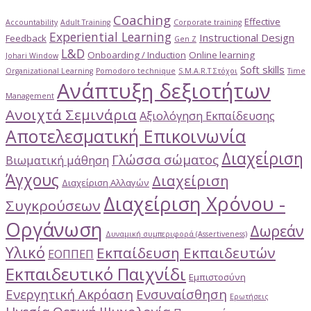
Coaching
Effective
Accountability
Adult Training
Corporate training
Experiential Learning
Instructional Design
Feedback
Gen Z
L&D
Onboarding / Induction
Online learning
Johari Window
Soft skills
Organizational Learning
Pomodoro technique
S.M.A.R.T Στόχοι
Time
Ανάπτυξη δεξιοτήτων
Management
Ανοιχτά Σεμινάρια
Αξιολόγηση Εκπαίδευσης
Αποτελεσματική Επικοινωνία
Διαχείριση
Γλώσσα σώματος
Βιωματική μάθηση
Άγχους
Διαχείριση
Διαχείριση Αλλαγών
Διαχείριση Χρόνου -
Συγκρούσεων
Οργάνωση
Δωρεάν
Δυναμική συμπεριφορά (Assertiveness)
Υλικό
Εκπαίδευση Εκπαιδευτών
ΕΟΠΠΕΠ
Εκπαιδευτικό Παιχνίδι
Εμπιστοσύνη
Ενεργητική Ακρόαση
Ενσυναίσθηση
Ερωτήσεις