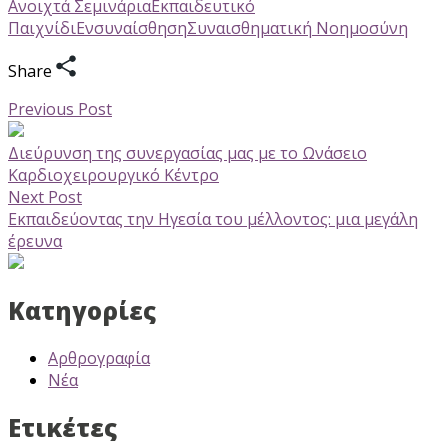
Ανοιχτά Σεμινάρια
Εκπαιδευτικό
Παιχνίδι
Ενσυναίσθηση
Συναισθηματική Νοημοσύνη
Share
Previous Post
Διεύρυνση της συνεργασίας μας με το Ωνάσειο
Καρδιοχειρουργικό Κέντρο
Next Post
Εκπαιδεύοντας την Ηγεσία του μέλλοντος: μια μεγάλη
έρευνα
Κατηγορίες
Αρθρογραφία
Νέα
Ετικέτες