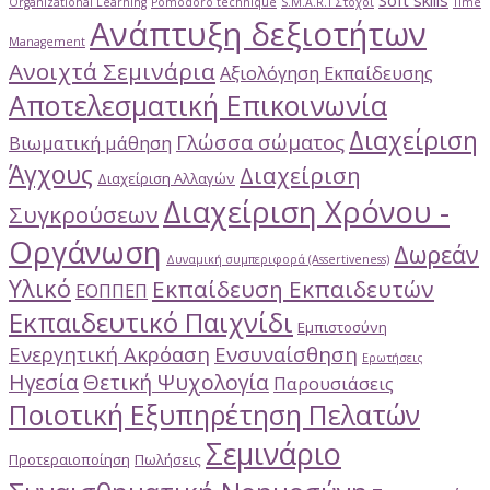
Soft skills
Organizational Learning
Pomodoro technique
S.M.A.R.T Στόχοι
Time
Ανάπτυξη δεξιοτήτων
Management
Ανοιχτά Σεμινάρια
Αξιολόγηση Εκπαίδευσης
Αποτελεσματική Επικοινωνία
Διαχείριση
Γλώσσα σώματος
Βιωματική μάθηση
Άγχους
Διαχείριση
Διαχείριση Αλλαγών
Διαχείριση Χρόνου -
Συγκρούσεων
Οργάνωση
Δωρεάν
Δυναμική συμπεριφορά (Assertiveness)
Υλικό
Εκπαίδευση Εκπαιδευτών
ΕΟΠΠΕΠ
Εκπαιδευτικό Παιχνίδι
Εμπιστοσύνη
Ενεργητική Ακρόαση
Ενσυναίσθηση
Ερωτήσεις
Ηγεσία
Θετική Ψυχολογία
Παρουσιάσεις
Ποιοτική Εξυπηρέτηση Πελατών
Σεμινάριο
Προτεραιοποίηση
Πωλήσεις