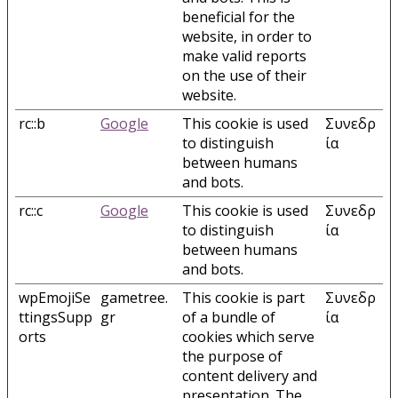
beneficial for the
website, in order to
make valid reports
on the use of their
website.
rc::b
Google
This cookie is used
Συνεδρ
to distinguish
ία
between humans
and bots.
rc::c
Google
This cookie is used
Συνεδρ
to distinguish
ία
between humans
and bots.
wpEmojiSe
gametree.
This cookie is part
Συνεδρ
ttingsSupp
gr
of a bundle of
ία
orts
cookies which serve
the purpose of
content delivery and
presentation. The