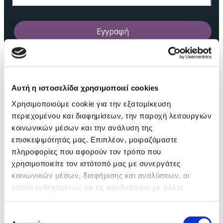
Υπηρεσίες
Αυτή η ιστοσελίδα χρησιμοποιεί cookies
Χρησιμοποιούμε cookie για την εξατομίκευση
ΕΚΠΑΊΔΕΥΣΗ SOFT SKILLS
περιεχομένου και διαφημίσεων, την παροχή λειτουργιών
TRAIN THE TRAINER
ONBOARDING
κοινωνικών μέσων και την ανάλυση της
INTERVIEWING SKILLS
επισκεψιμότητάς μας. Επιπλέον, μοιραζόμαστε
ELEARNING
πληροφορίες που αφορούν τον τρόπο που
ΑΝΟΙΧΤΆ ΠΡΟΓΡΆΜΜΑΤΑ
χρησιμοποιείτε τον ιστότοπό μας με συνεργάτες
κοινωνικών μέσων, διαφήμισης και αναλύσεων, οι
οποίοι ενδεχομένως να τις συνδυάσουν με άλλες
πληροφορίες που τους έχετε παραχωρήσει ή τις οποίες
έχουν συλλέξει σε σχέση με την από μέρους σας χρήση
Επιλογή
των υπηρεσιών τους.