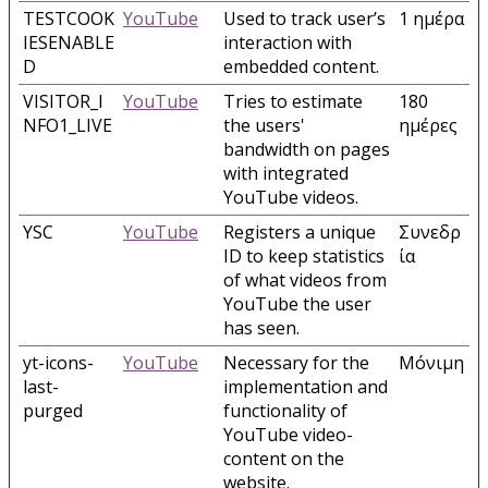
TESTCOOK
YouTube
Used to track user’s
1 ημέρα
IESENABLE
interaction with
D
embedded content.
VISITOR_I
YouTube
Tries to estimate
180
NFO1_LIVE
the users'
ημέρες
bandwidth on pages
with integrated
YouTube videos.
YSC
YouTube
Registers a unique
Συνεδρ
ID to keep statistics
ία
of what videos from
YouTube the user
has seen.
yt-icons-
YouTube
Necessary for the
Μόνιμη
last-
implementation and
purged
functionality of
YouTube video-
content on the
website.