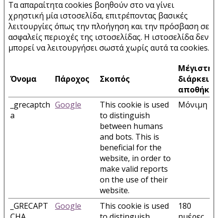
Τα απαραίτητα cookies βοηθούν στο να γίνει
χρηστική μία ιστοσελίδα, επιτρέποντας βασικές
λειτουργίες όπως την πλοήγηση και την πρόσβαση σε
ασφαλείς περιοχές της ιστοσελίδας. Η ιστοσελίδα δεν
μπορεί να λειτουργήσει σωστά χωρίς αυτά τα cookies.
Μέγιστη
Όνομα
Πάροχος
Σκοπός
διάρκεια
αποθήκε
_grecaptch
Google
This cookie is used
Μόνιμη
a
to distinguish
between humans
and bots. This is
beneficial for the
website, in order to
make valid reports
on the use of their
website.
_GRECAPT
Google
This cookie is used
180
CHA
to distinguish
ημέρες