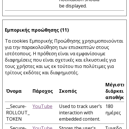
be displayed.
Εμπορικής προώθησης (11)
Τα cookies Εμπορικής Προώθησης χρησιμοποιούνται
για την παρακολούθηση των επισκεπτών στους
ιστότοπους. Η πρόθεση είναι να εμφανίσουμε
διαφημίσεις που είναι σχετικές και ελκυστικές για
τους χρήστες και ως εκ τούτου πιο πολύτιμες για
τρίτους εκδότες και διαφημιστές.
Μέγιστη
Όνομα
Πάροχος
Σκοπός
διάρκεια
αποθήκε
__Secure-
YouTube
Used to track user’s
180
ROLLOUT_
interaction with
ημέρες
TOKEN
embedded content.
__Secure-
YouTube
Stores the user's
Συνεδρ