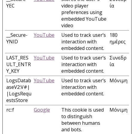
YEC
video player
ία
preferences using
embedded YouTube
video
__Secure-
YouTube
Used to track user’s
180
YNID
interaction with
ημέρες
embedded content.
LAST_RES
YouTube
Used to track user’s
Συνεδρ
ULT_ENTR
interaction with
ία
Y_KEY
embedded content.
LogsDatab
YouTube
Used to track user’s
Μόνιμη
aseV2:V#|
interaction with
|LogsRequ
embedded content.
estsStore
rc::f
Google
This cookie is used
Μόνιμη
to distinguish
between humans
and bots.