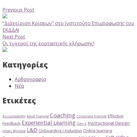
Previous Post
“Διαχείριση Κρίσεων” στο Ινστιτούτο Επιμόρφωσης του
ΕΚΔΔΑ!
Next Post
Οι τυχεροί της εορταστικής κλήρωσης!
Κατηγορίες
Αρθρογραφία
Νέα
Ετικέτες
Coaching
Effective
Accountability
Adult Training
Corporate training
Experiential Learning
Instructional Design
Feedback
Gen Z
L&D
Onboarding / Induction
Online learning
Johari Window