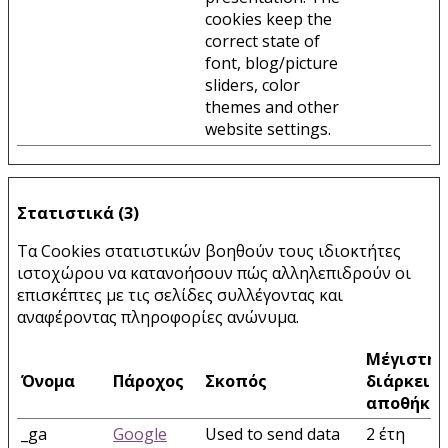
cookies keep the
correct state of
font, blog/picture
sliders, color
themes and other
website settings.
Στατιστικά (3)
Τα Cookies στατιστικών βοηθούν τους ιδιοκτήτες
ιστοχώρου να κατανοήσουν πώς αλληλεπιδρούν οι
επισκέπτες με τις σελίδες συλλέγοντας και
αναφέροντας πληροφορίες ανώνυμα.
Μέγιστη
Όνομα
Πάροχος
Σκοπός
διάρκεια
αποθήκε
_ga
Google
Used to send data
2 έτη